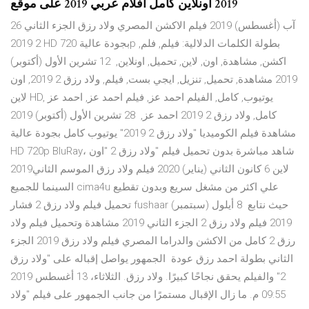
2019 اونلاين كامل افلام عربي 2019 على موقع
26 آب (أغسطس) 2019 فيلم الاكشن المصري ولاد رزق الجزء الثاني
2 2019 HD بجودة عالية 720p بطولة الكلمات الدلالية: فيلم, فلم,
اكشن, مشاهدة, اون, لاين, تحميل, اونلاين, 12 تشرين الأول (أكتوبر)
2019 مشاهدة, تحميل, تنزيل, ايجي بست, فيلم, ولاد رزق 2 2019, اون
لاين HD, يوتيوب, كامل, الفيلم احمد عز, فيلم احمد عز, احمد عز
كامل, ولاد رزق 2 2019 احمد عز, 28 تشرين الأول (أكتوبر) 2019
مشاهدة فيلم الكوميديا "ولاد رزق 2 2019" يوتيوب كامل بجودة عالية
HD 720p BluRay، شاهد مباشرة بدون تحميل فيلم "ولاد رزق 2 "اون
لاين 6 كانون الثاني (يناير) 2020 فيلم ولاد رزق الموسم الثاني2019
السينما للجميع cima4u علي اكثر من مشغل سريع وبدون تقطيع
تحميل فيلم ولاد رزق 2 فشار fushaar حيث نتابع 8 أيلول (سبتمبر)
2019 فيلم ولاد رزق 2 الجزء الثاني 2019 مشاهدة وتحميل فيلم ولاد
رزق 2 كامل من الاكشن والدراما المصري فيلم ولاد رزق 2019 الجزء
الثاني بطولة احمد رزق عودة الجمهور يواصل إقباله على "ولاد رزق
2" والفيلم يحقق نجاحًا كبيرًا. ولاد رزق. الثلاثاء، 13 أغسطس 2019
09:55 م. ما زال الإقبال مستمرًا من جانب الجمهور على فيلم "ولاد